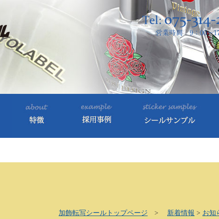
加飾転写シールトップページ
>
新着情報
>
お知